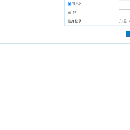
用户名
密 码
隐身登录
是