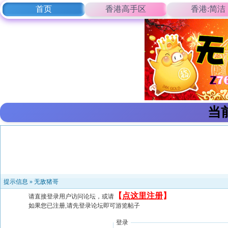
首页
香港高手区
香港:简洁
当
提示信息 »
无敌猪哥
【
点这里注册
】
请直接登录用户访问论坛，或请
如果您已注册,请先登录论坛即可游览帖子
登录