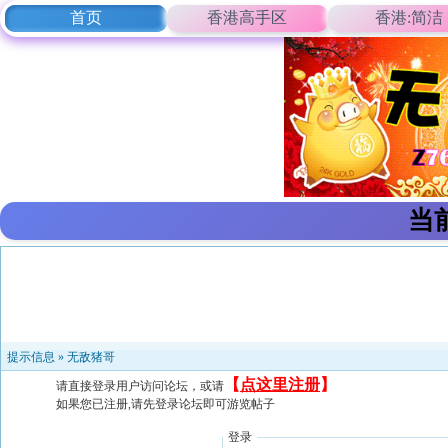
首页
香港高手区
香港:简洁
当
提示信息 »
无敌猪哥
【
点这里注册
】
请直接登录用户访问论坛，或请
如果您已注册,请先登录论坛即可游览帖子
登录