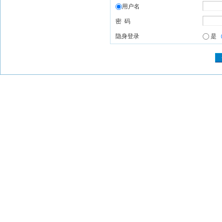
用户名
密 码
隐身登录
是