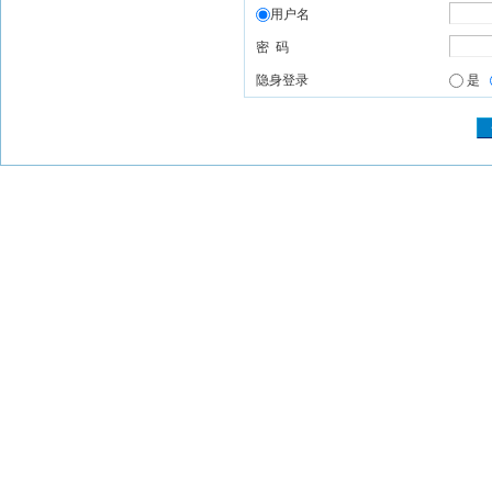
用户名
密 码
隐身登录
是