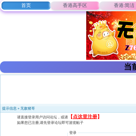
首页
香港高手区
香港:简洁
当
提示信息 »
无敌猪哥
【
点这里注册
】
请直接登录用户访问论坛，或请
如果您已注册,请先登录论坛即可游览帖子
登录