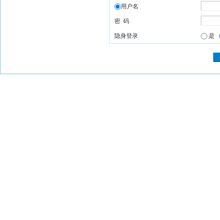
用户名
密 码
隐身登录
是