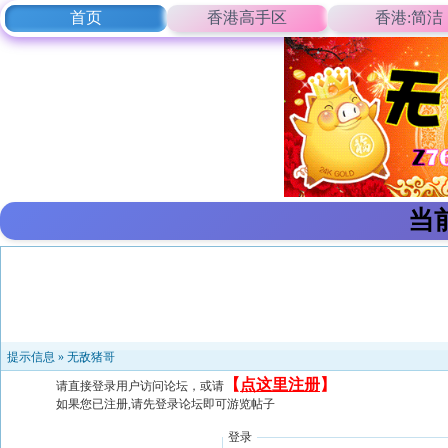
首页
香港高手区
香港:简洁
当
提示信息 »
无敌猪哥
【
点这里注册
】
请直接登录用户访问论坛，或请
如果您已注册,请先登录论坛即可游览帖子
登录