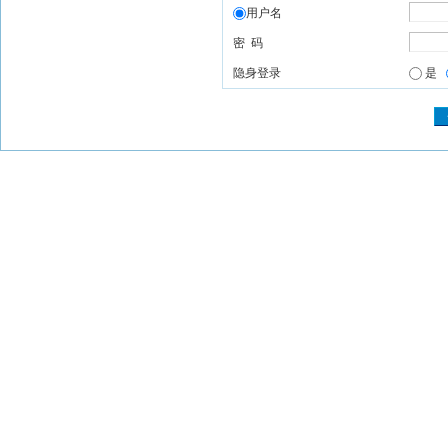
用户名
密 码
隐身登录
是