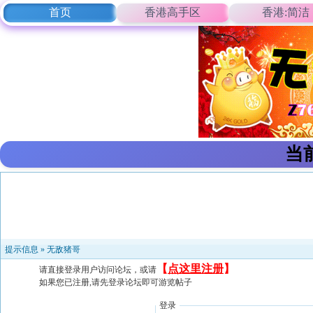
首页
香港高手区
香港:简洁
当
提示信息 »
无敌猪哥
【
点这里注册
】
请直接登录用户访问论坛，或请
如果您已注册,请先登录论坛即可游览帖子
登录