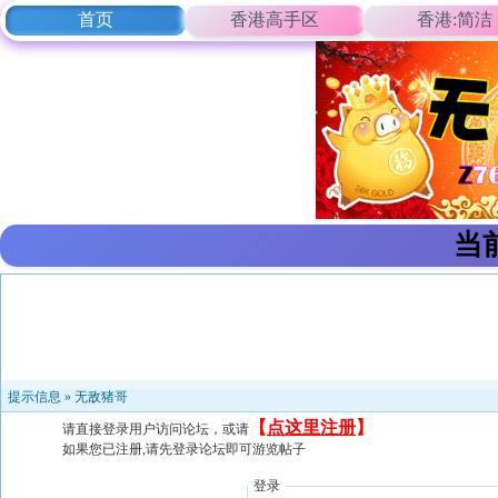
首页
香港高手区
香港:简洁
当
提示信息 »
无敌猪哥
【
点这里注册
】
请直接登录用户访问论坛，或请
如果您已注册,请先登录论坛即可游览帖子
登录