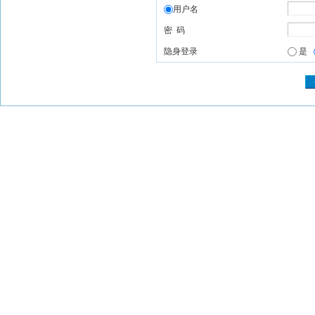
用户名
密 码
隐身登录
是