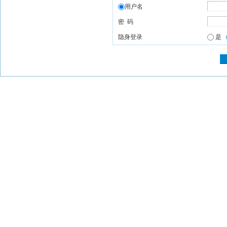
用户名
密 码
隐身登录
是