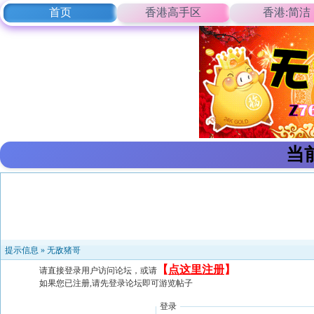
首页
香港高手区
香港:简洁
当
提示信息 »
无敌猪哥
【
点这里注册
】
请直接登录用户访问论坛，或请
如果您已注册,请先登录论坛即可游览帖子
登录