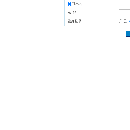
用户名
密 码
隐身登录
是