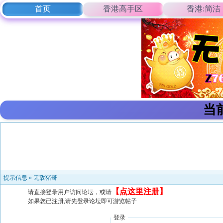
首页
香港高手区
香港:简洁
当
提示信息 »
无敌猪哥
【
点这里注册
】
请直接登录用户访问论坛，或请
如果您已注册,请先登录论坛即可游览帖子
登录