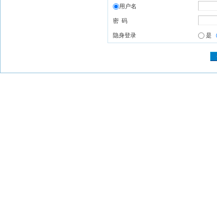
用户名
密 码
隐身登录
是