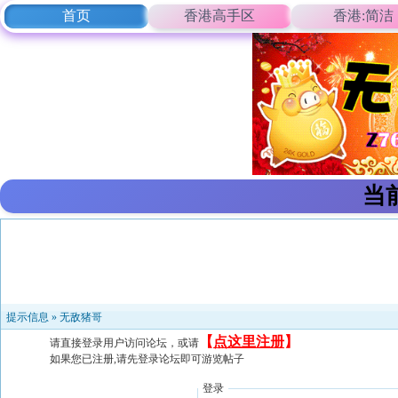
首页
香港高手区
香港:简洁
当
提示信息 »
无敌猪哥
【
点这里注册
】
请直接登录用户访问论坛，或请
如果您已注册,请先登录论坛即可游览帖子
登录