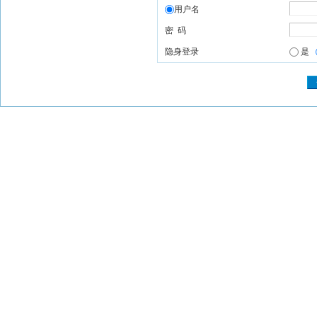
用户名
密 码
隐身登录
是