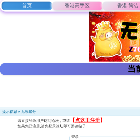
首页
香港高手区
香港:简洁
当
提示信息 »
无敌猪哥
【
点这里注册
】
请直接登录用户访问论坛，或请
如果您已注册,请先登录论坛即可游览帖子
登录