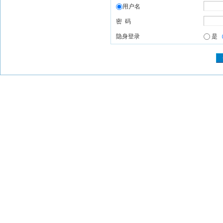
用户名
密 码
隐身登录
是