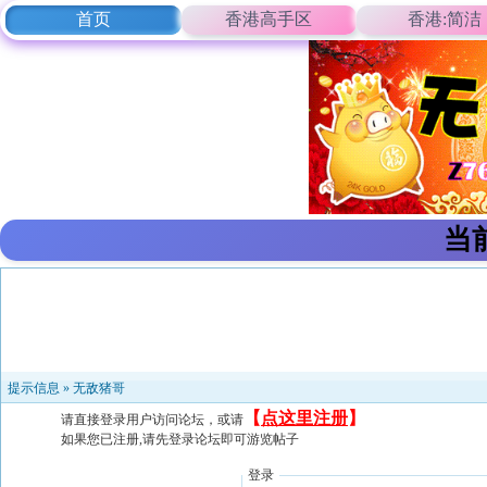
首页
香港高手区
香港:简洁
当
提示信息 »
无敌猪哥
【
点这里注册
】
请直接登录用户访问论坛，或请
如果您已注册,请先登录论坛即可游览帖子
登录