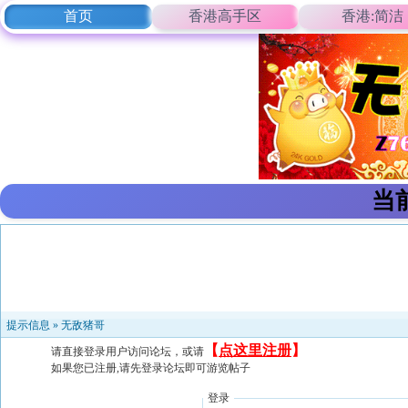
首页
香港高手区
香港:简洁
当
提示信息 »
无敌猪哥
【
点这里注册
】
请直接登录用户访问论坛，或请
如果您已注册,请先登录论坛即可游览帖子
登录