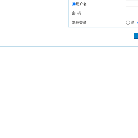
用户名
密 码
隐身登录
是