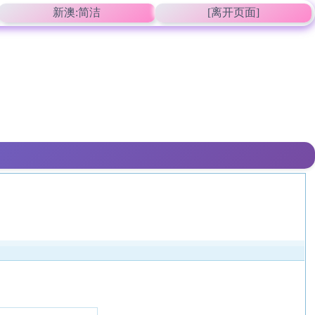
新澳:简洁
[离开页面]