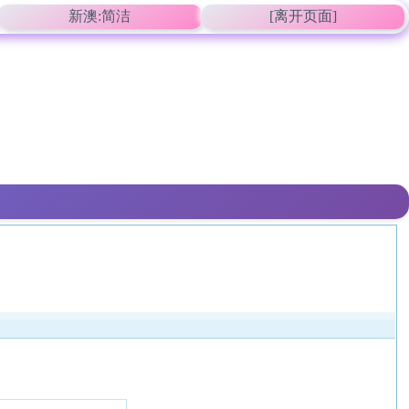
新澳:简洁
[离开页面]