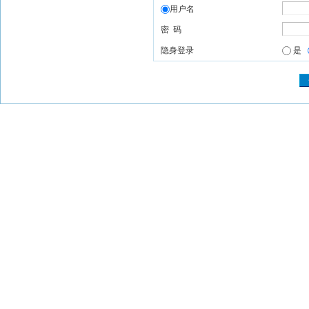
用户名
密 码
隐身登录
是