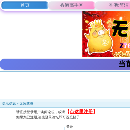
首页
香港高手区
香港:简洁
当
提示信息 »
无敌猪哥
【
点这里注册
】
请直接登录用户访问论坛，或请
如果您已注册,请先登录论坛即可游览帖子
登录