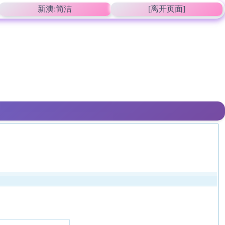
新澳:简洁
[离开页面]