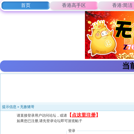
首页
香港高手区
香港:简洁
当
提示信息 »
无敌猪哥
【
点这里注册
】
请直接登录用户访问论坛，或请
如果您已注册,请先登录论坛即可游览帖子
登录