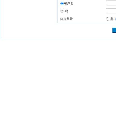
用户名
密 码
隐身登录
是