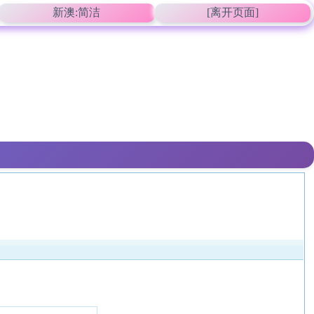
新澳:简洁
[离开页面]