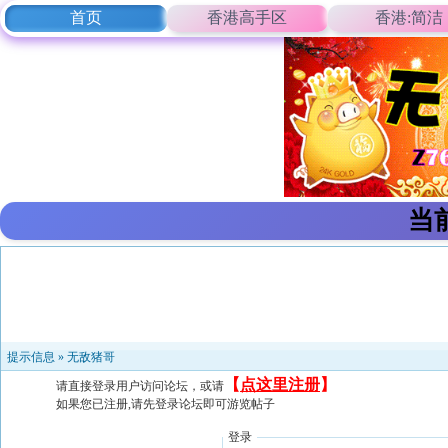
首页
香港高手区
香港:简洁
当
提示信息 »
无敌猪哥
【
点这里注册
】
请直接登录用户访问论坛，或请
如果您已注册,请先登录论坛即可游览帖子
登录