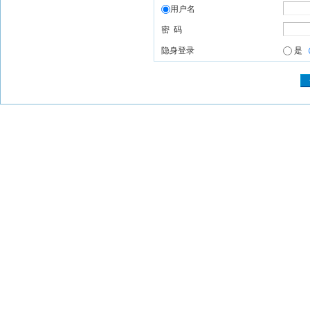
用户名
密 码
隐身登录
是