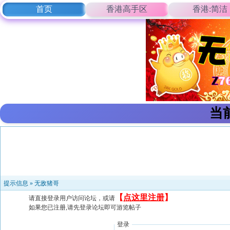
首页
香港高手区
香港:简洁
当
提示信息 »
无敌猪哥
【
点这里注册
】
请直接登录用户访问论坛，或请
如果您已注册,请先登录论坛即可游览帖子
登录