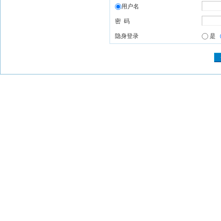
用户名
密 码
隐身登录
是