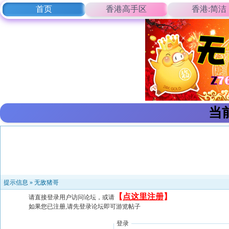
首页
香港高手区
香港:简洁
当
提示信息 »
无敌猪哥
【
点这里注册
】
请直接登录用户访问论坛，或请
如果您已注册,请先登录论坛即可游览帖子
登录