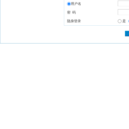
用户名
密 码
隐身登录
是