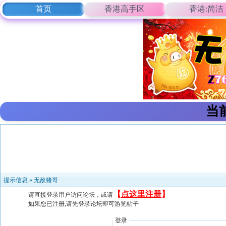
首页
香港高手区
香港:简洁
当
提示信息 »
无敌猪哥
【
点这里注册
】
请直接登录用户访问论坛，或请
如果您已注册,请先登录论坛即可游览帖子
登录