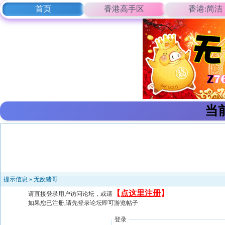
首页
香港高手区
香港:简洁
当
提示信息 »
无敌猪哥
【
点这里注册
】
请直接登录用户访问论坛，或请
如果您已注册,请先登录论坛即可游览帖子
登录