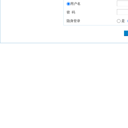
用户名
密 码
隐身登录
是