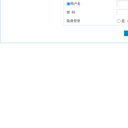
用户名
密 码
隐身登录
是