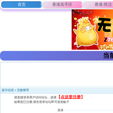
首页
香港高手区
香港:简洁
当
提示信息 »
无敌猪哥
【
点这里注册
】
请直接登录用户访问论坛，或请
如果您已注册,请先登录论坛即可游览帖子
登录