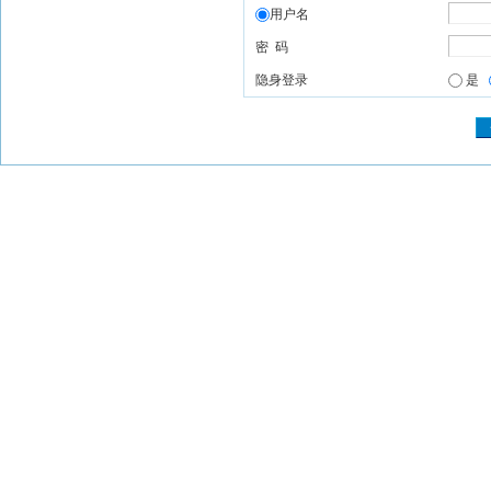
用户名
密 码
隐身登录
是