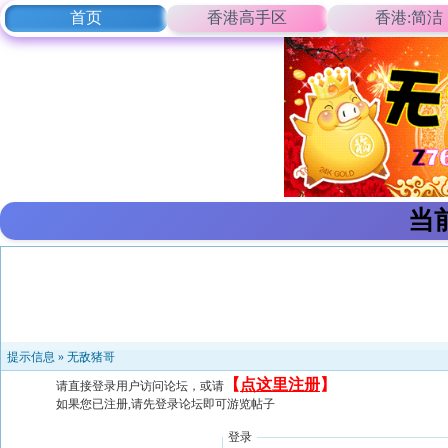
首页
香港高手区
香港:简洁
当
提示信息 »
无敌猪哥
【
点这里注册
】
请直接登录用户访问论坛，或请
如果您已注册,请先登录论坛即可游览帖子
登录