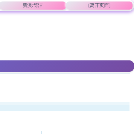
新澳:简洁
[离开页面]