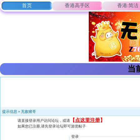
首页
香港高手区
香港:简洁
当
提示信息 »
无敌猪哥
【
点这里注册
】
请直接登录用户访问论坛，或请
如果您已注册,请先登录论坛即可游览帖子
登录