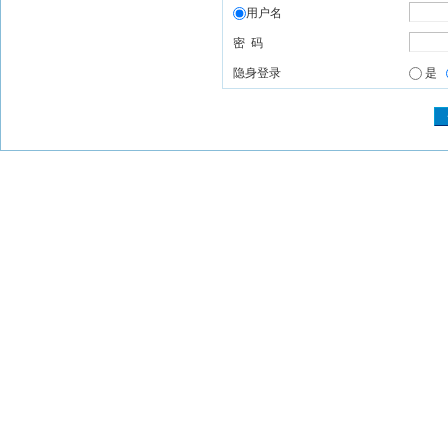
用户名
密 码
隐身登录
是