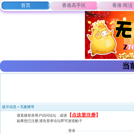
首页
香港高手区
香港:简洁
当
提示信息 »
无敌猪哥
【
点这里注册
】
请直接登录用户访问论坛，或请
如果您已注册,请先登录论坛即可游览帖子
登录