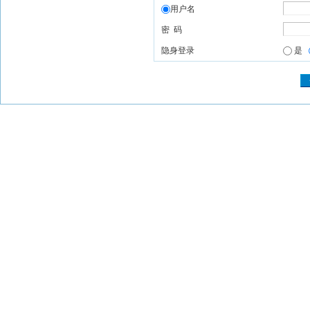
用户名
密 码
隐身登录
是