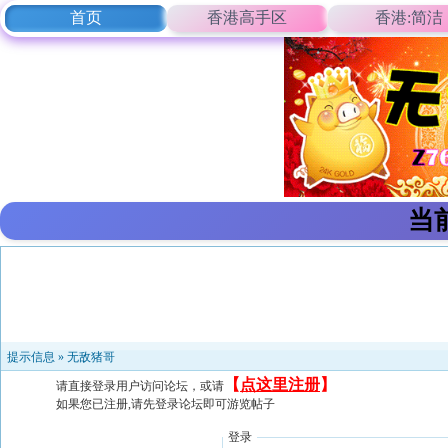
首页
香港高手区
香港:简洁
当
提示信息 »
无敌猪哥
【
点这里注册
】
请直接登录用户访问论坛，或请
如果您已注册,请先登录论坛即可游览帖子
登录