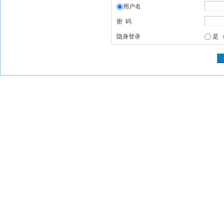
用户名
密 码
隐身登录
是