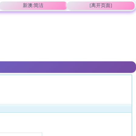
新澳:简洁
[离开页面]