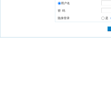
用户名
密 码
隐身登录
是