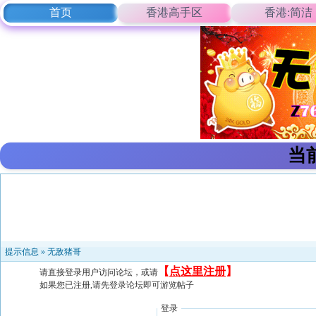
首页
香港高手区
香港:简洁
当
提示信息 »
无敌猪哥
【
点这里注册
】
请直接登录用户访问论坛，或请
如果您已注册,请先登录论坛即可游览帖子
登录