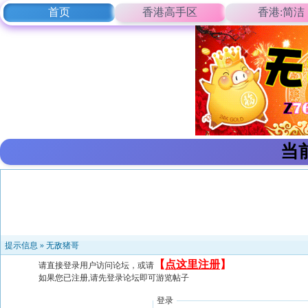
首页
香港高手区
香港:简洁
当
提示信息 »
无敌猪哥
【
点这里注册
】
请直接登录用户访问论坛，或请
如果您已注册,请先登录论坛即可游览帖子
登录