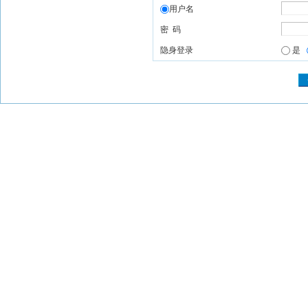
用户名
密 码
隐身登录
是