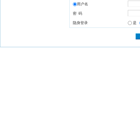
用户名
密 码
隐身登录
是