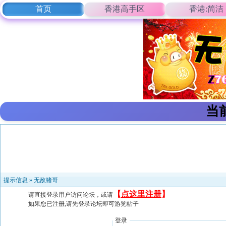
首页
香港高手区
香港:简洁
当
提示信息 »
无敌猪哥
【
点这里注册
】
请直接登录用户访问论坛，或请
如果您已注册,请先登录论坛即可游览帖子
登录