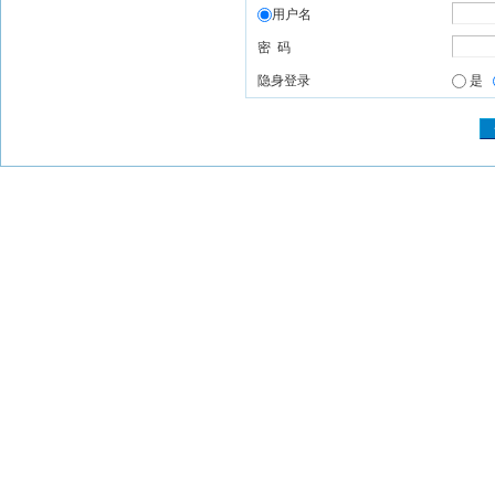
用户名
密 码
隐身登录
是