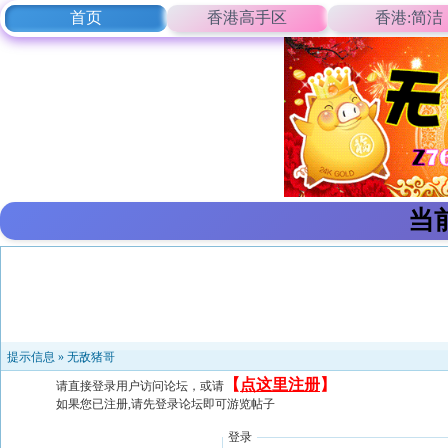
首页
香港高手区
香港:简洁
当
提示信息 »
无敌猪哥
【
点这里注册
】
请直接登录用户访问论坛，或请
如果您已注册,请先登录论坛即可游览帖子
登录