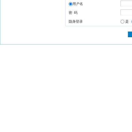
用户名
密 码
隐身登录
是