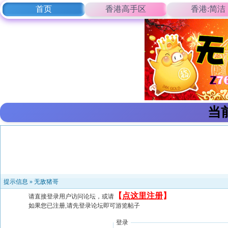
首页
香港高手区
香港:简洁
当
提示信息 »
无敌猪哥
【
点这里注册
】
请直接登录用户访问论坛，或请
如果您已注册,请先登录论坛即可游览帖子
登录