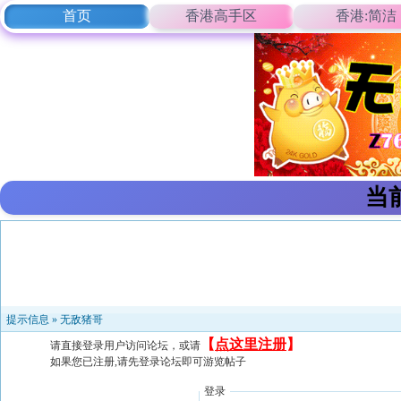
首页
香港高手区
香港:简洁
当
提示信息 »
无敌猪哥
【
点这里注册
】
请直接登录用户访问论坛，或请
如果您已注册,请先登录论坛即可游览帖子
登录