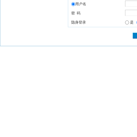
用户名
密 码
隐身登录
是