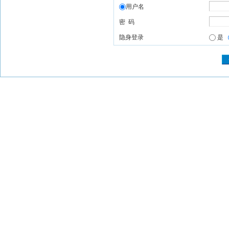
用户名
密 码
隐身登录
是