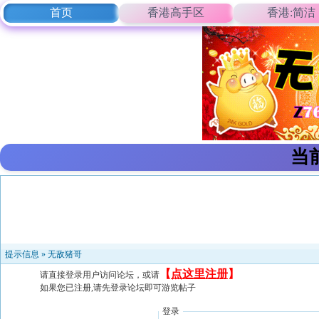
首页
香港高手区
香港:简洁
当
提示信息 »
无敌猪哥
【
点这里注册
】
请直接登录用户访问论坛，或请
如果您已注册,请先登录论坛即可游览帖子
登录