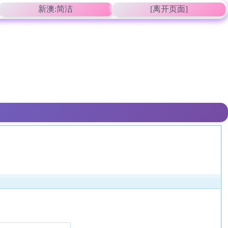
新澳:简洁
[离开页面]