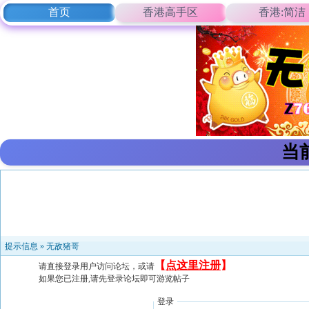
首页
香港高手区
香港:简洁
当
提示信息 »
无敌猪哥
【
点这里注册
】
请直接登录用户访问论坛，或请
如果您已注册,请先登录论坛即可游览帖子
登录