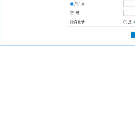
用户名
密 码
隐身登录
是