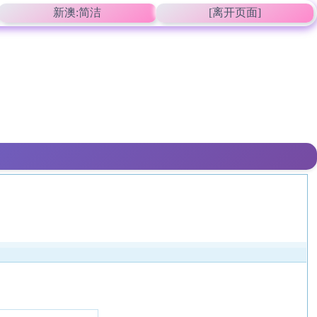
新澳:简洁
[离开页面]