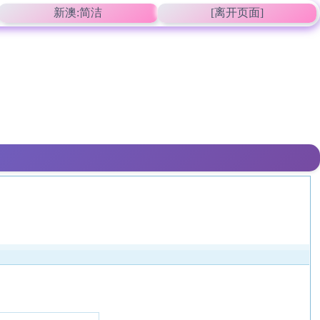
新澳:简洁
[离开页面]