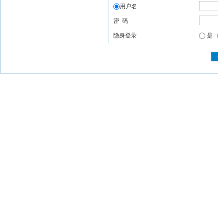
用户名
密 码
隐身登录
是