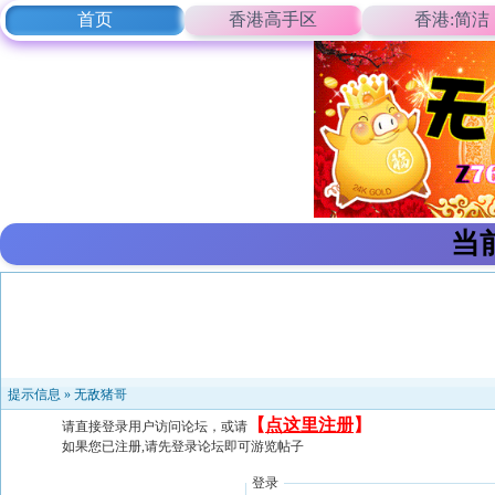
首页
香港高手区
香港:简洁
当
提示信息 »
无敌猪哥
【
点这里注册
】
请直接登录用户访问论坛，或请
如果您已注册,请先登录论坛即可游览帖子
登录