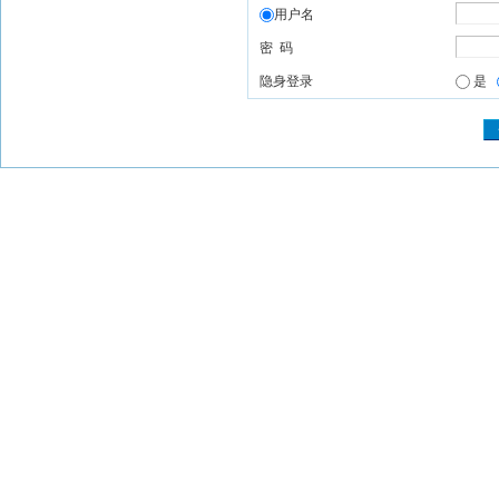
用户名
密 码
隐身登录
是