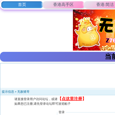
首页
香港高手区
香港:简洁
当
提示信息 »
无敌猪哥
【
点这里注册
】
请直接登录用户访问论坛，或请
如果您已注册,请先登录论坛即可游览帖子
登录