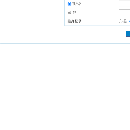
用户名
密 码
隐身登录
是