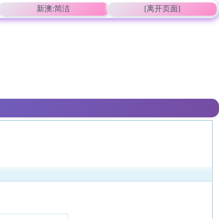
新澳:简洁
[离开页面]