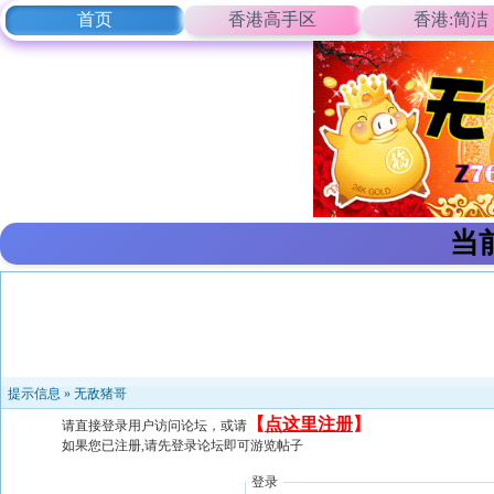
首页
香港高手区
香港:简洁
当
提示信息 »
无敌猪哥
【
点这里注册
】
请直接登录用户访问论坛，或请
如果您已注册,请先登录论坛即可游览帖子
登录