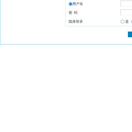
用户名
密 码
隐身登录
是