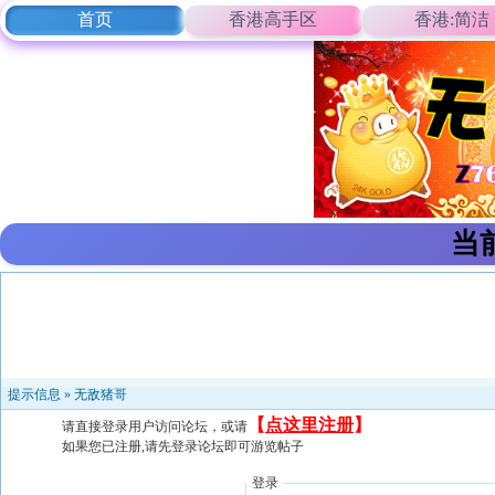
首页
香港高手区
香港:简洁
当
提示信息 »
无敌猪哥
【
点这里注册
】
请直接登录用户访问论坛，或请
如果您已注册,请先登录论坛即可游览帖子
登录