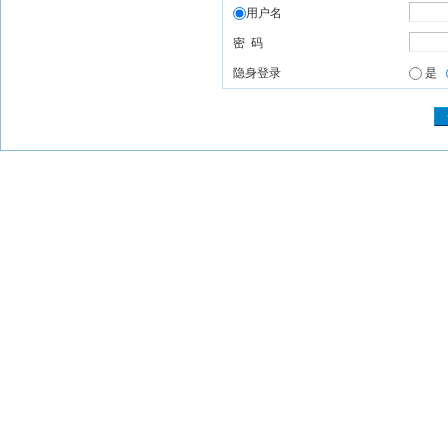
用户名
密 码
隐身登录
是