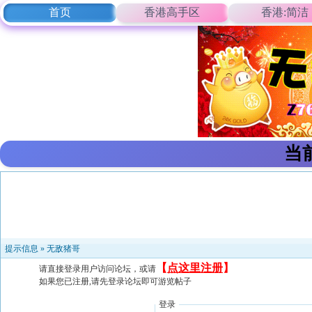
首页
香港高手区
香港:简洁
当
提示信息 »
无敌猪哥
【
点这里注册
】
请直接登录用户访问论坛，或请
如果您已注册,请先登录论坛即可游览帖子
登录