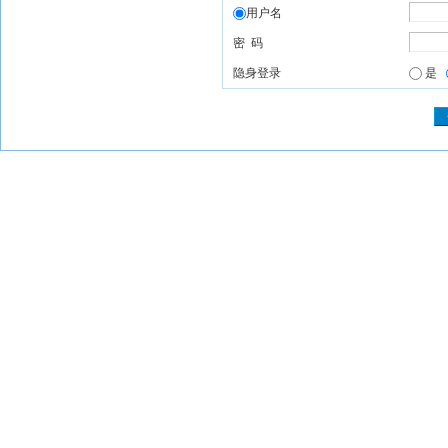
用户名
密 码
隐身登录
是