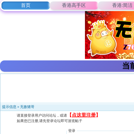
首页
香港高手区
香港:简洁
当
提示信息 »
无敌猪哥
【
点这里注册
】
请直接登录用户访问论坛，或请
如果您已注册,请先登录论坛即可游览帖子
登录