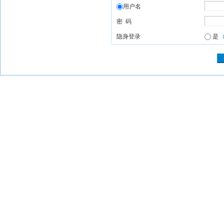
用户名
密 码
隐身登录
是