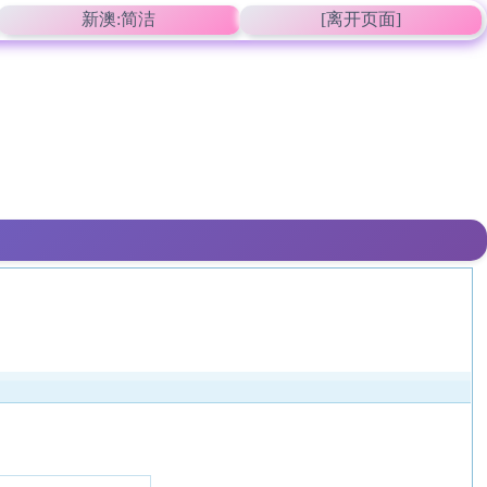
新澳:简洁
[离开页面]